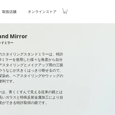
取扱店舗
オンラインストア
tand Mirror
ンドミラー
のスタイリングスタンドミラーは、特許
®ミラーを使用した様々な角度から自分
アスタイリングとメイクアップ用の三面
やうなじが大きくはっきり映せるので、
髪染め、ヘアスタイリングやウィッグの
便利です。
ーは、青くくすんで見える従来の鏡とは
高いガラスと特殊反射金属加工により自
現ができる特許取得の鏡です。