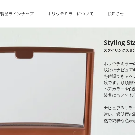
製品ラインナップ
ホリウチミラーについて
お知らせ
Styling S
スタイリングスタ
ホリウチミラー
取得のナピュア
を確認できるヘ
鏡です。頭頂部
ヘアカラーや白
装着にもとても
ナピュア®ミラ
違い、透明度の
然で純粋な色表