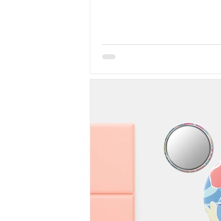
メイクをしたくても鏡を移動できなか
普段とは違う環境では、思いどおりに
きないことがあります。 そんな旅先
の映りでメイクができるように。HORIU
MIRRORの折りたたみミラーは、持
と使いやすさを兼ね備えた一枚です。
ィングミラー カードサイズのSはポー
り、旅行中のメイク直しに便利。手帳
は、ホテルでの朝のメイクにも持ち運
すめです。 さらに、全顔を映せるL、
で映せるLLなら、自宅で使うような
クからヘアセットまで快適に整えられ
真：左からS、M