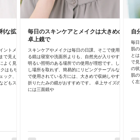
便利な拡大
毎日のスキンケアとメイクは大きめの
自
卓上鏡で
毎日
肌の
イントメイ
スキンケアやメイクは毎日の日課。そこで使用す
とは
まで見えな
る鏡は寝室や洗面所よりも、自然光が入りやすく
で見
によく見え
明るい照明のある場所での使用が理想です。しか
の状
ックはもちろ
し場所を取れず、簡易的にリビングテーブルなど
肌の
ェック、ア
で使用されている方には、大きめで収納しやすい
く左
などもスム
折りたたみの鏡がおすすめです。 卓上サイズの鏡
には三面鏡や