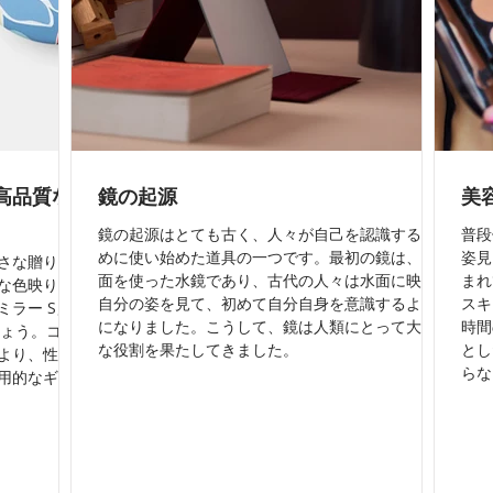
高品質な
鏡の起源
美
鏡の起源はとても古く、人々が自己を認識するた
普段
めに使い始めた道具の一つです。最初の鏡は、水
姿見
さな贈り物
面を使った水鏡であり、古代の人々は水面に映る
まれ
な色映りで
自分の姿を見て、初めて自分自身を意識するよう
スキ
ラー S」
になりました。こうして、鏡は人類にとって大切
時間
でしょう。コン
な役割を果たしてきました。
とし
より、性
らな
用的なギフ