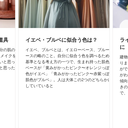
道具
イエベ・ブルベに似合う色は？
ラ
に
分の肌の状
イエベ、ブルベとは、イエローベース、ブルーベ
 メイクを初
ースの略のこと。自分に似合う色を調べるための
建物
いと思った
基準となる考え方の一つで、生まれ持った肌色の
りま
と思った
ベースが「黄みがかったピンク〜オレンジっぽい
がで
色がイエベ」「青みがかったピンク〜赤紫っぽい
がわ
肌色がブルベ」。人は大体この2つのどちらかに属
傾向
していていると
きの
で、