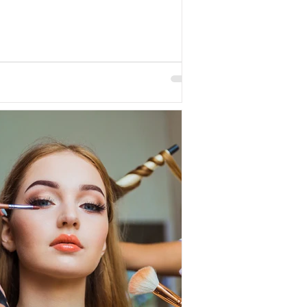
 「ドレッサー以外の選択肢」 が求められてい
。 化粧鏡は、「場所」ではなく「見え方」で
 ダイニングで、洗面所で、窓際で…メイクを
場所は、ひとつに固定されなくなりました。
らこそ大切なのは、どこで使うかではなく、
見えるか。どこで使っても、正しく見えるこ
そして空間に自然と馴染むこと。鏡は「置く
」ではなく、「見え方」で選ぶ時代になって
す。 問題は「鏡の質」だった 室内ではちょう
いのに、外で見ると違う。「なんかメイク濃
」そんな経験はありませんか。 その原因は、
けではなく、鏡そのものの質にあります。実
一般的なガラスには鉄