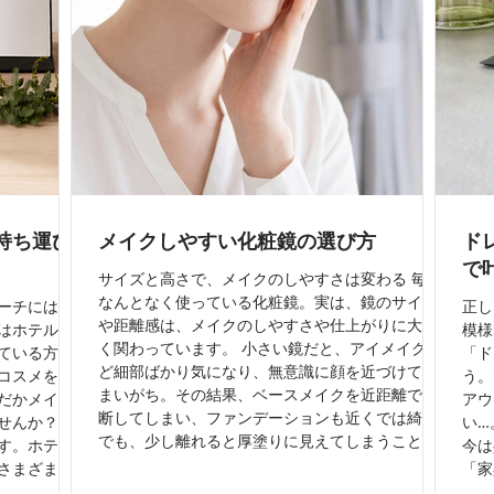
持ち運び
メイクしやすい化粧鏡の選び方
ド
で
サイズと高さで、メイクのしやすさは変わる 毎日
なんとなく使っている化粧鏡。実は、鏡のサイズ
ーチにはお
正し
や距離感は、メイクのしやすさや仕上がりに大き
はホテルや
模様
く関わっています。 小さい鏡だと、アイメイクな
ている方が
「ド
ど細部ばかり気になり、無意識に顔を近づけてし
コスメを使
う。
まいがち。その結果、ベースメイクを近距離で判
だかメイク
アウ
断してしまい、ファンデーションも近くでは綺麗
せんか？ そ
い…
でも、少し離れると厚塗りに見えてしまうことが
す。ホテル
今は
あります。だからこそ、お化粧用には、顔全体を
さまざま。
「家
自然な距離で確認できるサイズの鏡がおすすめで
り、窓際で
ンプ