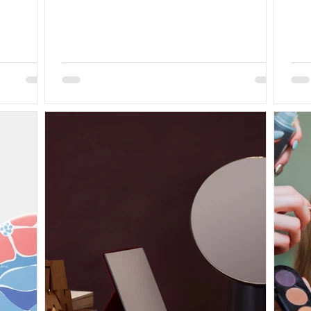
す。 一般的には、 首元まで含めて顔全体が映る
ったりと、
今、
少し距離を取って見られる 全体のバランスを確認
メイクがで
ます
しやすい くらいのサイズ感が、メイク用として使
でも、いつも
選ぶ
いやすいと言われています。 鏡にある程度の大き
CHI
する
さがあると、 ファンデーションの色ムラ 首との色
ち運びやすさ
だか
のつながり チークやリップのバランス まで、自然
 フォールデ
どう
に確認しやすくなります。 さらに身だしなみは、
チにも収ま
と。
お化粧だけでなく、ヘアスタイルやアクセサリ
サイズのM
場所
ー、襟元まで含めた全体の印象まで整えたいも
びにもおす
いま
の。そのためにも、大きめサイズの化粧鏡はとて
デコルテま
どい
も便利です。 鏡の高さや角度で、メイク中の姿勢
感覚で、メイ
い？
は変わる...
ます。 写
光だ
は、