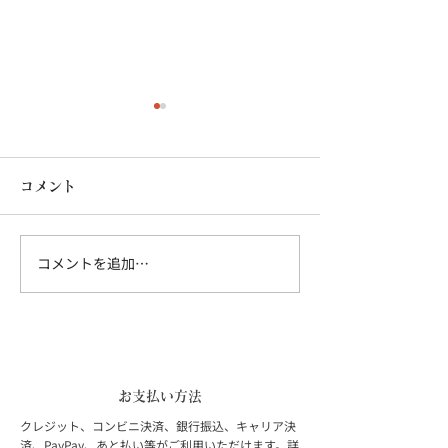
コメント
コメントを追加…
鏡の高さ調整でメイク中
毎日のスキンケ
の姿勢の改善
クは大きめの卓
お支払い方法
クレジット、コンビニ決済、銀行振込、キャリア決
済、PayPay、あと払い等がご利用いただけます。
詳