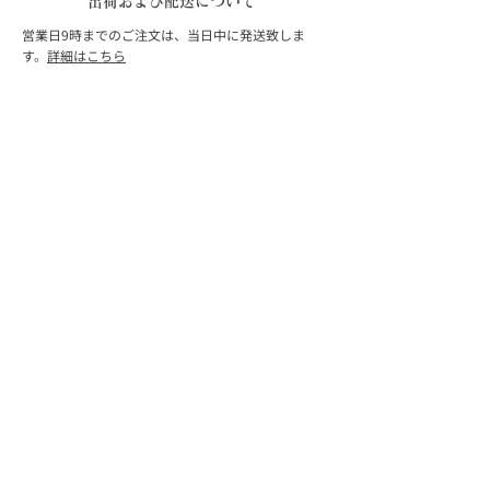
出荷および配送について
営業日9時までのご注文は、当日中に発送致しま
す。
詳細はこちら
配送料：
クリックポスト 440円（税込）全国一律
宅配便 880円（税込）／北海道・沖縄 1,650円（税
込）
配送会社は商品により異なります。
お買い上げ合計金額 10,000円（税込）以上で送料
無料。
返品・交換について
返品ご希望の場合は商品到着後8日以内にお願い致
します。 弊社不備の場合、返送料は弊社負担で対応
致します。
詳細はこちら
ご注意：
以下の場合の返品・交換は受付できませんのでご注
意ください。
商品到着から8日以上経過した場合
お客様のもとでキズや破損が生じた場合
当サイト以外でご購入いただいた商品