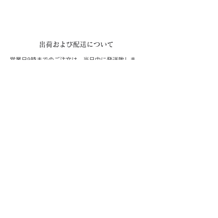
出荷および配送について
営業日9時までのご注文は、当日中に発送致しま
す。
詳細はこちら
配送料：
クリックポスト 440円（税込）全国一律
宅配便 880円（税込）／北海道・沖縄 1,650円（税
込）
配送会社は商品により異なります。
お買い上げ合計金額 10,000円（税込）以上で送料
無料。
返品・交換について
返品ご希望の場合は商品到着後8日以内にお願い致
します。 弊社不備の場合、返送料は弊社負担で対応
致します。
詳細はこちら
ご注意：
以下の場合の返品・交換は受付できませんのでご注