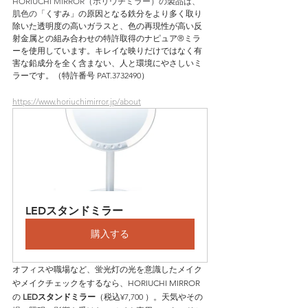
HORIUCHI MIRROR（ホリウチミラー）の製品は、
肌色の「
くすみ」の原因となる鉄分をより多く取り
除いた透明度の高いガラスと、色の再現性が高い反
射金属との組み合わせの特許取得のナピュア®ミラ
ーを使用しています。キレイな映りだけではなく有
害な鉛成分を全く含まない、人と環境にやさしいミ
ラーです。（特許番号 PAT.3732490）
https://www.horiuchimirror.jp/about
LEDスタンドミラー
購入する
オフィスや職場など、蛍光灯の光を意識したメイク
やメイクチェックをするなら、HORIUCHI MIRROR 
の 
LEDスタンドミラー
（税込¥7,700 ）。天気やその