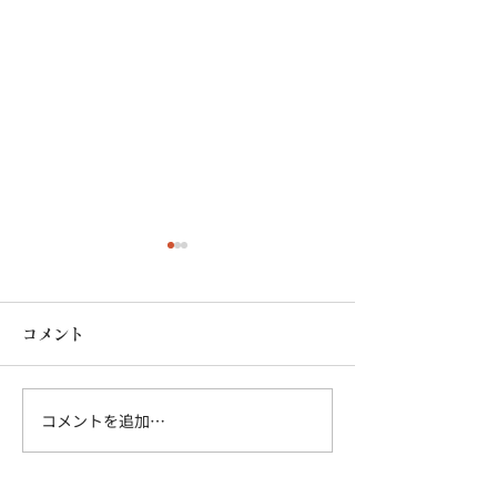
コメント
コメントを追加…
鏡を贈ってはい
プレゼントに喜ばれる鏡
の選び方