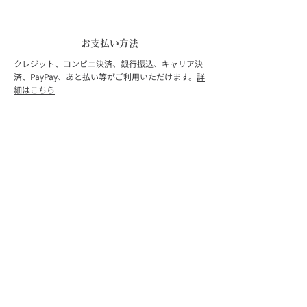
お支払い方法
クレジット、コンビニ決済、銀行振込、キャリア決
済、PayPay、あと払い等がご利用いただけます。
詳
細はこちら
出荷および配送について
営業日9時までのご注文は、当日中に発送致しま
す。
詳細はこちら
配送料：
クリックポスト 440円（税込）全国一律
宅配便 880円（税込）／北海道・沖縄 1,650円（税
込）
配送会社は商品により異なります。