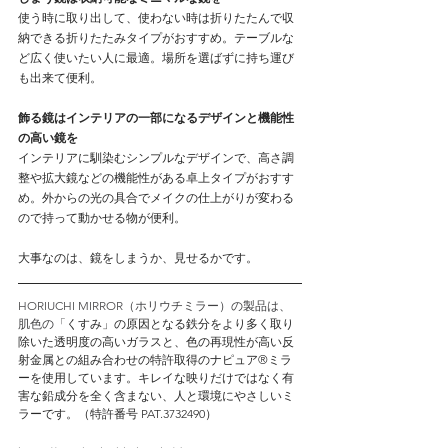
使う時に取り出して、使わない時は折りたたんで収
納できる折りたたみタイプがおすすめ。テーブルな
ど広く使いたい人に最適。場所を選ばずに持ち運び
も出来て便利。
飾る鏡はインテリアの一部になるデザインと機能性
の高い鏡を
インテリアに馴染むシンプルなデザインで、高さ調
整や拡大鏡などの機能性がある卓上タイプがおすす
め。外からの光の具合でメイクの仕上がりが変わる
ので持って動かせる物が便利。
大事なのは、鏡をしまうか、見せるかです。
HORIUCHI MIRROR（ホリウチミラー）の製品は、
肌色の「
くすみ」の原因となる鉄分をより多く取り
除いた透明度の高いガラスと、色の再現性が高い反
射金属との組み合わせの特許取得のナピュア®ミラ
ーを使用しています。キレイな映りだけではなく有
害な鉛成分を全く含まない、人と環境にやさしいミ
ラーです。（特許番号 PAT.3732490）